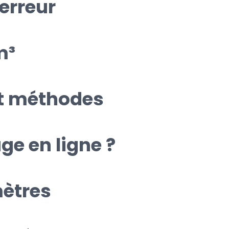
erreur
m³
et méthodes
ge en ligne ?
mètres