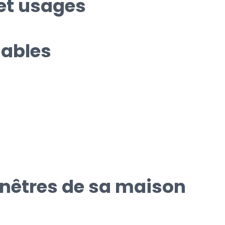
et usages
iables
enêtres de sa maison