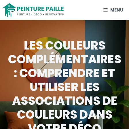
Aller
MENU
au
contenu
LES COULEURS
COMPLÉMENTAIRES
: COMPRENDRE ET
UTILISER LES
ASSOCIATIONS DE
COULEURS DANS
VOTRE DÉCO