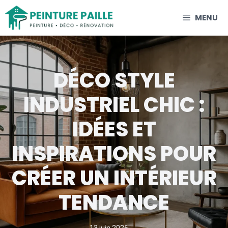
Aller
MENU
au
contenu
DÉCO STYLE
INDUSTRIEL CHIC :
IDÉES ET
INSPIRATIONS POUR
CRÉER UN INTÉRIEUR
TENDANCE