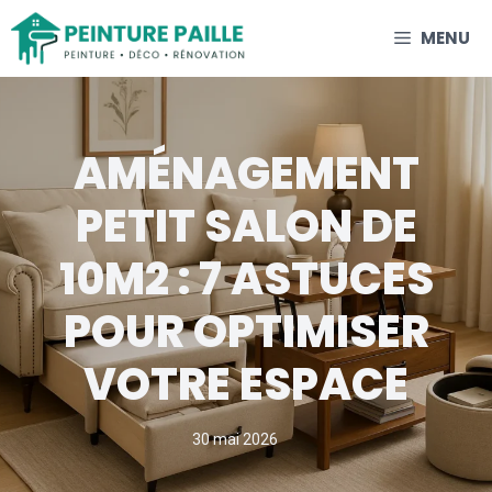
Aller
MENU
au
contenu
AMÉNAGEMENT
PETIT SALON DE
10M2 : 7 ASTUCES
POUR OPTIMISER
VOTRE ESPACE
30 mai 2026