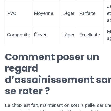
J
PVC
Moyenne
Léger
Parfaite
et
a
Mi
Composite
Élevée
Léger
Excellente
a
Comment poser un
regard
d’assainissement sa
se rater ?
Le choix est fait, maintenant on sort la pelle, car u