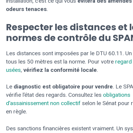
installation, c’est ce qui vous
évitera des amendes 
odeurs tenaces
.
Respecter les distances et 
normes de contrôle du SP
Les distances sont imposées par le DTU 60.11. Un
tous les 50 mètres est la norme. Pour votre
regard
usées
,
vérifiez la conformité locale
.
Le
diagnostic est obligatoire pour vendre
. Le SP
vérifie l’état des regards. Consultez les
obligations
d’assainissement non collectif
selon le Sénat pour 
en règle.
Des sanctions financières existent vraiment. Un sy