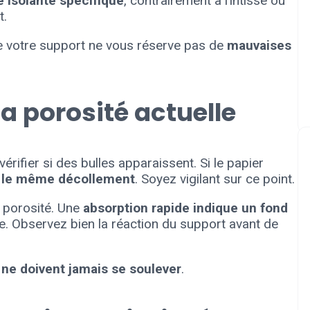
 isolante spécifique
, contrairement à l’intissé ou
t.
que votre support ne vous réserve pas de
mauvaises
la porosité actuelle
rifier si des bulles apparaissent. Si le papier
a le même décollement
. Soyez vigilant sur ce point.
a porosité. Une
absorption rapide indique un fond
ue. Observez bien la réaction du support avant de
 ne doivent jamais se soulever
.