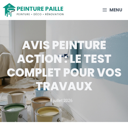
Aller
MENU
au
contenu
AVIS PEINTURE
ACTION : LE TEST
COMPLET POUR VOS
TRAVAUX
8 juillet 2026