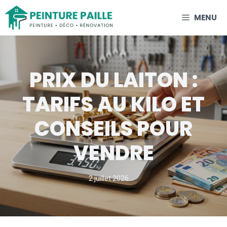
Aller
MENU
au
contenu
PRIX DU LAITON :
TARIFS AU KILO ET
CONSEILS POUR
VENDRE
2 juillet 2026